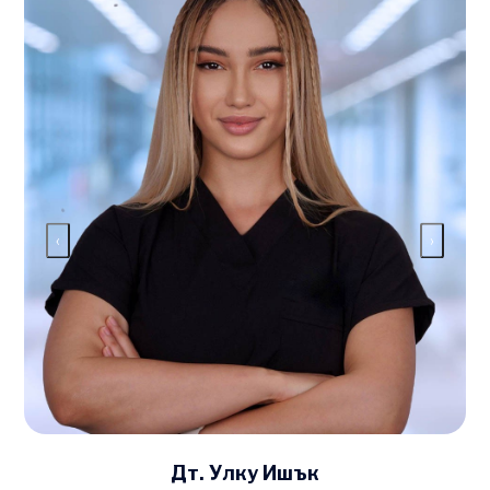
‹
›
Дт. Улку Ишък