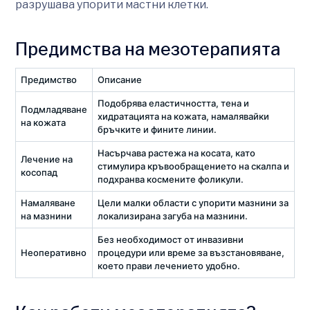
разрушава упорити мастни клетки.
Предимства на мезотерапията
Предимство
Описание
Подобрява еластичността, тена и
Подмладяване
хидратацията на кожата, намалявайки
на кожата
бръчките и фините линии.
Насърчава растежа на косата, като
Лечение на
стимулира кръвообращението на скалпа и
косопад
подхранва космените фоликули.
Намаляване
Цели малки области с упорити мазнини за
на мазнини
локализирана загуба на мазнини.
Без необходимост от инвазивни
Неоперативно
процедури или време за възстановяване,
което прави лечението удобно.