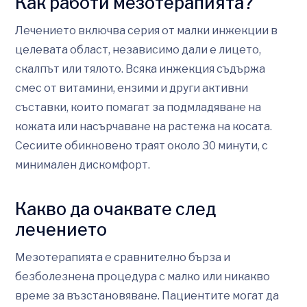
Как работи мезотерапията?
Лечението включва серия от малки инжекции в
целевата област, независимо дали е лицето,
скалпът или тялото. Всяка инжекция съдържа
смес от витамини, ензими и други активни
съставки, които помагат за подмладяване на
кожата или насърчаване на растежа на косата.
Сесиите обикновено траят около 30 минути, с
минимален дискомфорт.
Какво да очаквате след
лечението
Мезотерапията е сравнително бърза и
безболезнена процедура с малко или никакво
време за възстановяване. Пациентите могат да