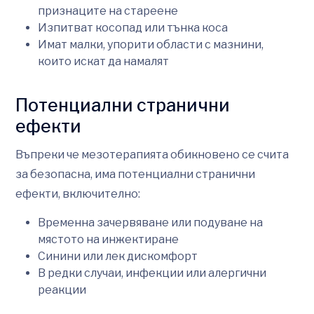
признаците на стареене
Изпитват косопад или тънка коса
Имат малки, упорити области с мазнини,
които искат да намалят
Потенциални странични
ефекти
Въпреки че мезотерапията обикновено се счита
за безопасна, има потенциални странични
ефекти, включително:
Временна зачервяване или подуване на
мястото на инжектиране
Синини или лек дискомфорт
В редки случаи, инфекции или алергични
реакции