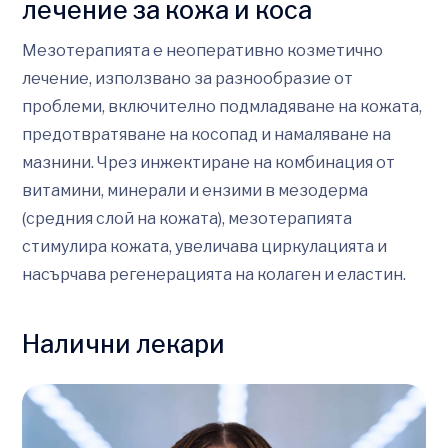
лечение за кожа и коса
Мезотерапията е неоперативно козметично
лечение, използвано за разнообразие от
проблеми, включително подмладяване на кожата,
предотвратяване на косопад и намаляване на
мазнини. Чрез инжектиране на комбинация от
витамини, минерали и ензими в мезодерма
(средния слой на кожата), мезотерапията
стимулира кожата, увеличава циркулацията и
насърчава регенерацията на колаген и еластин.
Налични лекари