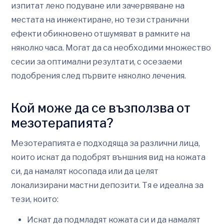
изпитат леко подуване или зачервяване на
местата на инжектиране, но тези странични
ефекти обикновено отшумяват в рамките на
няколко часа. Могат да са необходими множество
сесии за оптимални резултати, с осезаеми
подобрения след първите няколко лечения.
Кой може да се възползва от
мезотерапията?
Мезотерапията е подходяща за различни лица,
които искат да подобрят външния вид на кожата
си, да намалят косопада или да целят
локализирани мастни депозити. Тя е идеална за
тези, които:
Искат да подмладят кожата си и да намалят