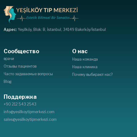
Адрес:
Yeşilköy, Blok: B, İstanbul, 34149 Bakırköy/İstanbul
Сообщество
О нас
врачи
Наша команда
Отзывы пациентов
Наша клиника
Часто задаваемые вопросы
Почему выбирают нас?
Blog
Поддержка
+90 212 543 2543
info@yesilkoytipmerkezi.com
sales@yesilkoytipmerkezi.com