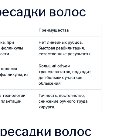
ресадки волос
Преимущества
ка, при
Нет линейных рубцов,
е фолликулы
быстрая реабилитация,
асти.
естественные результаты.
Больший объем
 полоска
трансплантатов, подходит
фолликулы, из
для больших участков
облысения.
е технологии
Точность, постоянство,
мплантации
снижение ручного труда
хирурга.
ресадки волос