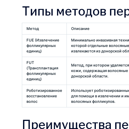
Типы методов пе
Метод
Описание
FUE (Извлечение
Минимально инвазивная техни
фолликулярных
которой отдельные волосяны
единиц)
извлекаются из донорской обл
FUT
Метод, при котором удаляется
(Трансплантация
кожи, содержащая волосяные 
фолликулярных
донорской области.
единиц)
Роботизированное
Использует роботизированны
восстановление
для помощи в извлечении и и
волос
волосяных фолликулов.
Преимущества пе