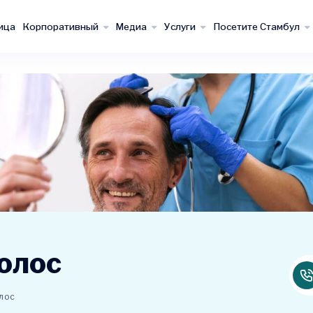
ица
Корпоративный
Медиа
Услуги
Посетите Стамбул
олос
лос