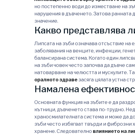
но постепенно води до изместване на зъб
нарушения в дъвченето. Затова ранната 
значение.
Какво представлява л
Липсата на зъби означава отсъствие на е
заболявания на венците, инфекции, генет
балансирана система. Когато един липсва
на зъби човек често започва да дъвче са
натоварване на челюстта и мускулите. Т
оралното здраве
засяга цялата устна стр
Намалена ефективнос
Основната функция на зъбите е да раздро
кътници, дъвченето става по-трудно. Не
храносмилателната система и може да д
зъби често избягват твърди и фиброзни 
хранене. Следователно
влиянието на ли