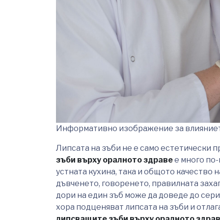
Информативно изображение за влияниет
Липсата на зъби не е само естетически 
зъби върху оралното здраве
е много по-
устната кухина, така и общото качество н
дъвченето, говоренето, правилната заха
дори на един зъб може да доведе до сер
хора подценяват липсата на зъби и отла
липсващите зъби върху оралното здра