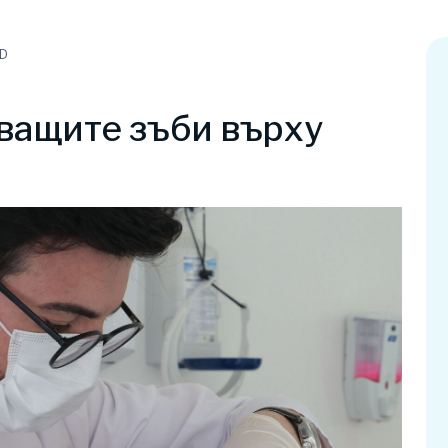
AD
ващите зъби върху