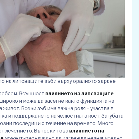
о на липсващите зъби върху оралното здраве
проблем. Всъщност
влиянието на липсващите
широко и може да засегне както функцията на
а живот. Всеки зъб има важна роля – участва в
пка и поддържането на челюстната кост. Загубата
иозни последици с течение на времето. Много
гат лечението. Въпреки това
влиянието на
ве
може първоначално да изглежда незначително,