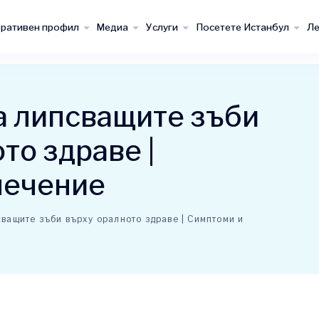
ративен профил
Медиа
Услуги
Посетете Истанбул
Ле
а липсващите зъби
то здраве |
лечение
ващите зъби върху оралното здраве | Симптоми и