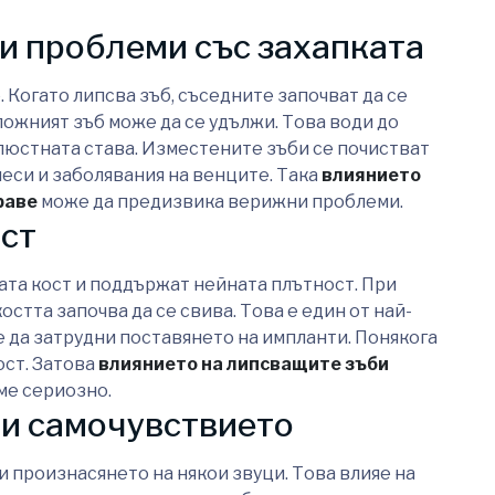
 и проблеми със захапката
. Когато липсва зъб, съседните започват да се
ожният зъб може да се удължи. Това води до
люстната става. Изместените зъби се почистват
иеси и заболявания на венците. Така
влиянието
раве
може да предизвика верижни проблеми.
ост
та кост и поддържат нейната плътност. При
остта започва да се свива. Това е един от най-
 да затрудни поставянето на импланти. Понякога
ост. Затова
влиянието на липсващите зъби
ме сериозно.
 и самочувствието
 произнасянето на някои звуци. Това влияе на