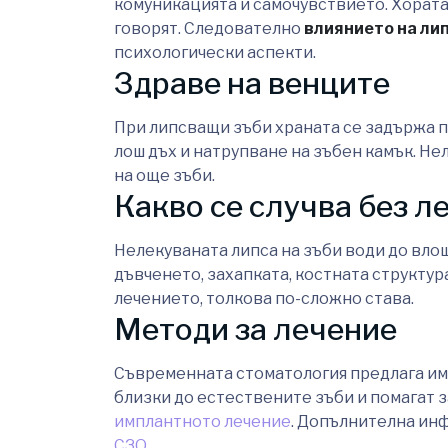
комуникацията и самочувствието. Хората 
говорят. Следователно
влиянието на ли
психологически аспекти.
Здраве на венците
При липсващи зъби храната се задържа п
лош дъх и натрупване на зъбен камък. Не
на още зъби.
Какво се случва без л
Нелекуваната липса на зъби води до вло
дъвченето, захапката, костната структур
лечението, толкова по-сложно става.
Методи за лечение
Съвременната стоматология предлага имп
близки до естествените зъби и помагат з
имплантното лечение
. Допълнителна ин
СЗО
.