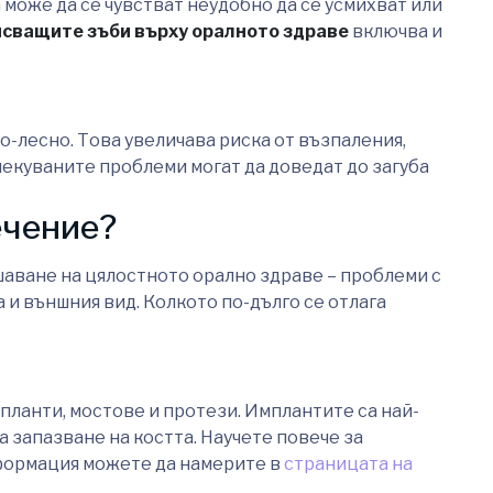
може да се чувстват неудобно да се усмихват или
псващите зъби върху оралното здраве
включва и
о-лесно. Това увеличава риска от възпаления,
лекуваните проблеми могат да доведат до загуба
ечение?
шаване на цялостното орално здраве – проблеми с
а и външния вид. Колкото по-дълго се отлага
ланти, мостове и протези. Имплантите са най-
а запазване на костта. Научете повече за
формация можете да намерите в
страницата на