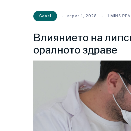
Genel
април 1, 2026
1 MINS RE
Влиянието на липс
оралното здраве