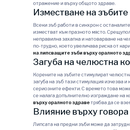
отражение и върху общото здраве.
Изместване на зъбите
Всеки зъб работи в синхрон с останалите
изместват към празното място. Срещупол
неправилна захапка и натоварване на че
по-трудно, което увеличава риска от кар
на липсващите зъби върху оралното зд
Загуба на челюстна к
Корените на зъбите стимулират челюстна
загуба на зъб тази стимулация изчезва и к
сериозните ефекти. С времето това може
се налага допълнително изграждане на к
върху оралното здраве
трябва да се взе
Влияние върху говора
Липсата на предни зъби може да затрудни