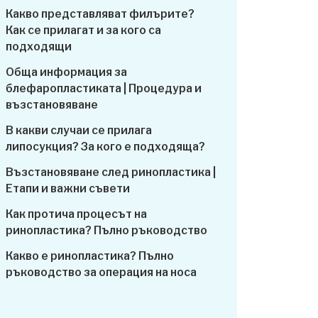
Какво представляват филърите?
Как се прилагат и за кого са
подходящи
Обща информация за
блефаропластиката | Процедура и
възстановяване
В какви случаи се прилага
липосукция? За кого е подходяща?
Възстановяване след ринопластика |
Етапи и важни съвети
Как протича процесът на
ринопластика? Пълно ръководство
Какво е ринопластика? Пълно
ръководство за операция на носа