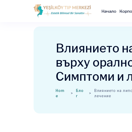
Начало
Корпо
Влиянието н
върху орално
Симптоми и 
Hom
Бло
Влиянието на липс
e
г
лечение