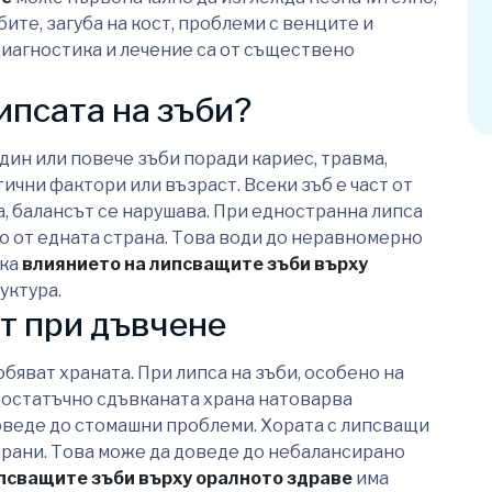
ите, загуба на кост, проблеми с венците и
диагностика и лечение са от съществено
ипсата на зъби?
дин или повече зъби поради кариес, травма,
ични фактори или възраст. Всеки зъб е част от
, балансът се нарушава. При едностранна липса
мо от едната страна. Това води до неравномерно
ака
влиянието на липсващите зъби върху
уктура.
т при дъвчене
бяват храната. При липса на зъби, особено на
достатъчно сдъвканата храна натоварва
оведе до стомашни проблеми. Хората с липсващи
храни. Това може да доведе до небалансирано
псващите зъби върху оралното здраве
има