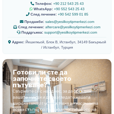
Телефон:
+90 212 543 25 43
WhatsApp:
+90 552 543 25 43
След лечение:
+90 542 599 01 85
Продажби:
sales@yesilkoytipmerkezi.com
След лечение:
aftercare@yesilkoytipmerkezi.com
Поддръжка:
support@yesilkoytipmerkezi.com
Адрес:
Йешилкьой, Блок B, Истанбул, 34149 Бакъркьой
/ Истанбул, Турция
Готови ли сте да
започнете своето
пътуване?
Свържете се с нас днес, за да обсъдим
вашите нужди и да разгледате нашата
широка гама от услуги. Нека ви насочим на
всяка стъпка по пътя към постигането на