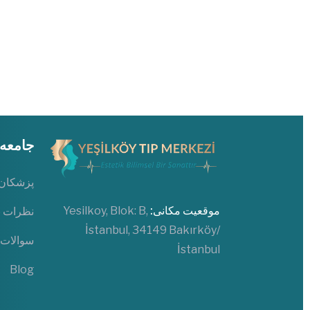
جامعه
پزشکان
موقعیت مکانی:
Yesilkoy, Blok: B,
نظرات ب
İstanbul, 34149 Bakırköy/
سوالات 
İstanbul
Blog