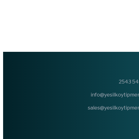
info@yesilkoytipme
sales@yesilkoytipme