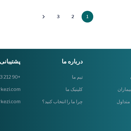
3
2
1
درباره ما
پشتیبانی
تیم ما
+90 212 543 2543
یماران
کلینیک ما
rkezi.com
متداول
چرا ما را انتخاب کنید؟
rkezi.com