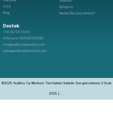
Doktorlar
Ekibimiz
S.S.S
Kliniğimiz
Blog
Neden Bizi Seçmelisiniz?
Destek
+90 212 543 2543
Aftercare:+905425990185
info@yesilkoytipmerkezi.com
sales@yesilkoytipmerkezi.com
©2025 Yeşilköy Tıp Merkezi. Tüm Hakları Saklıdır. Son güncelleme: 2 Ocak
2026. |
Plastic Surgery in Istanbul