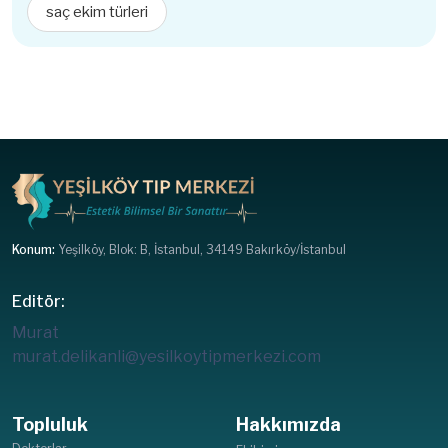
saç ekim türleri
Konum:
Yeşilköy, Blok: B, İstanbul, 34149 Bakırköy/İstanbul
Editör:
Murat
murat.delikanli@yesilkoytipmerkezi.com
Topluluk
Hakkımızda