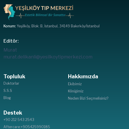
Konum:
Yeşilköy, Blok: B, İstanbul, 34149 Bakırköy/İstanbul
Editör:
Murat
murat.delikanli@yesilkoytipmerkezi.com
Topluluk
Hakkımızda
Doktorlar
Ekibimiz
S.S.S
Kliniğimiz
Blog
Neden Bizi Seçmelisiniz?
Destek
+90 212 543 2543
Aftercare:+905425990185