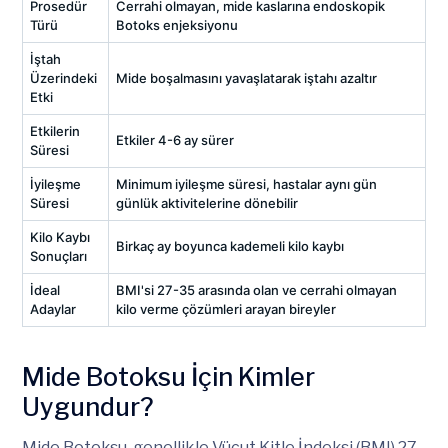
Prosedür
Cerrahi olmayan, mide kaslarına endoskopik
Türü
Botoks enjeksiyonu
İştah
Üzerindeki
Mide boşalmasını yavaşlatarak iştahı azaltır
Etki
Etkilerin
Etkiler 4-6 ay sürer
Süresi
İyileşme
Minimum iyileşme süresi, hastalar aynı gün
Süresi
günlük aktivitelerine dönebilir
Kilo Kaybı
Birkaç ay boyunca kademeli kilo kaybı
Sonuçları
İdeal
BMI'si 27-35 arasında olan ve cerrahi olmayan
Adaylar
kilo verme çözümleri arayan bireyler
Mide Botoksu İçin Kimler
Uygundur?
Mide Botoksu, genellikle Vücut Kitle İndeksi (BMI) 27