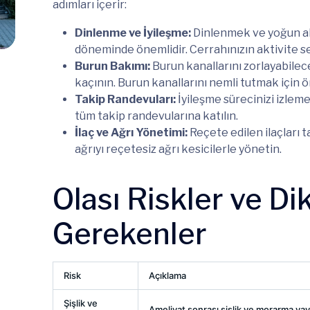
adımları içerir:
Dinlenme ve İyileşme:
Dinlenmek ve yoğun ak
döneminde önemlidir. Cerrahınızın aktivite sev
Burun Bakımı:
Burun kanallarını zorlayabil
kaçının. Burun kanallarını nemli tutmak için ön
Takip Randevuları:
İyileşme sürecinizi izleme
tüm takip randevularına katılın.
İlaç ve Ağrı Yönetimi:
Reçete edilen ilaçları t
ağrıyı reçetesiz ağrı kesicilerle yönetin.
Olası Riskler ve Di
Gerekenler
Risk
Açıklama
Şişlik ve
Ameliyat sonrası şişlik ve morarma yayg