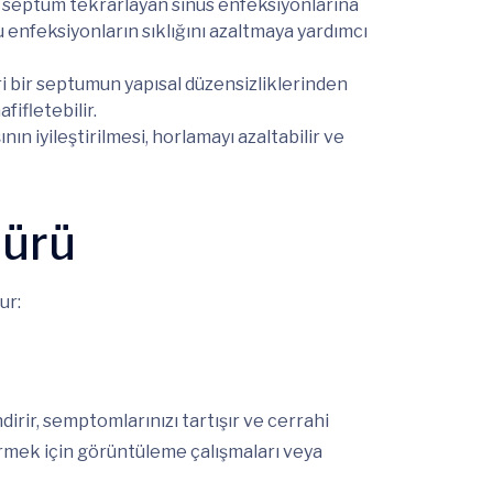
r septum tekrarlayan sinüs enfeksiyonlarına
u enfeksiyonların sıklığını azaltmaya yardımcı
i bir septumun yapısal düzensizliklerinden
fifletebilir.
ın iyileştirilmesi, horlamayı azaltabilir ve
dürü
ur:
irir, semptomlarınızı tartışır ve cerrahi
rmek için görüntüleme çalışmaları veya