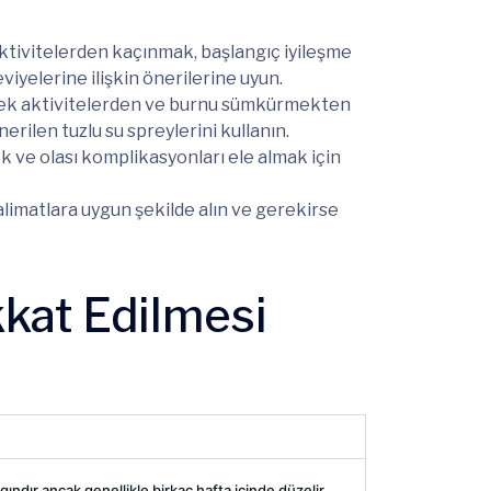
tivitelerden kaçınmak, başlangıç iyileşme
iyelerine ilişkin önerilerine uyun.
ecek aktivitelerden ve burnu sümkürmekten
erilen tuzlu su spreylerini kullanın.
k ve olası komplikasyonları ele almak için
alimatlara uygun şekilde alın ve gerekirse
kkat Edilmesi
ındır ancak genellikle birkaç hafta içinde düzelir.