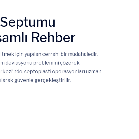
n Septumu
samlı Rehber
ltmek için yapılan cerrahi bir müdahaledir.
tum deviasyonu problemini çözerek
Merkezi’nde, septoplasti operasyonları uzman
larak güvenle gerçekleştirilir.