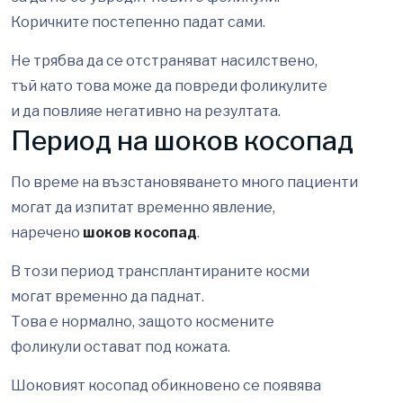
Коричките постепенно падат сами.
Не трябва да се отстраняват насилствено,
тъй като това може да повреди фоликулите
и да повлияе негативно на резултата.
Период на шоков косопад
По време на възстановяването много пациенти
могат да изпитат временно явление,
наречено
шоков косопад
.
В този период трансплантираните косми
могат временно да паднат.
Това е нормално, защото космените
фоликули остават под кожата.
Шоковият косопад обикновено се появява