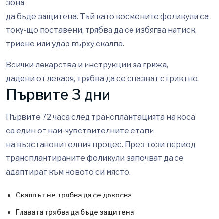
зона
да бъде защитена. Тъй като космените фоликули са
току-що поставени, трябва да се избягва натиск,
триене или удар върху скалпа.
Всички лекарства и инструкции за грижа,
дадени от лекаря, трябва да се спазват стриктно.
Първите 3 дни
Първите 72 часа след трансплантацията на коса
са един от най-чувствителните етапи
на възстановителния процес. През този период
трансплантираните фоликули започват да се
адаптират към новото си място.
Скалпът не трябва да се докосва
Главата трябва да бъде защитена