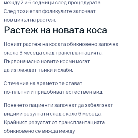
между 2 и 6 седмици след процедурата.
След този етап фоликулите започват
нов цикъл на растеж.
Растеж на новата коса
Новият растеж на косата обикновено започва
около 3 месеца след трансплантацията.
Първоначално новите косми могат
да изглеждат тънки и слаби.
С течение на времето те стават
по-плътни и придобиват естествен вид.
Повечето пациенти започват да забелязват
видими резултати след около 6 месеца.
Крайният резултат от трансплантацията
обикновено се вижда между