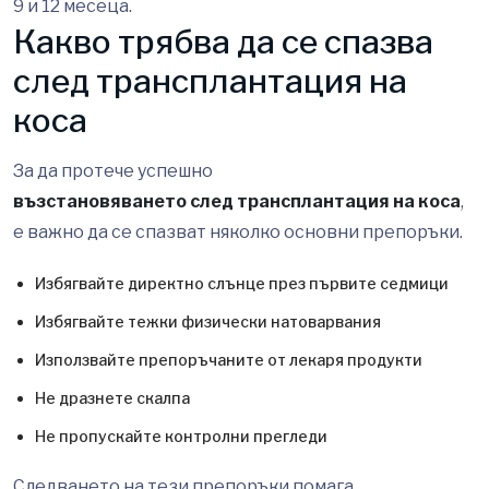
9 и 12 месеца.
Какво трябва да се спазва
след трансплантация на
коса
За да протече успешно
възстановяването след трансплантация на коса
,
е важно да се спазват няколко основни препоръки.
Избягвайте директно слънце през първите седмици
Избягвайте тежки физически натоварвания
Използвайте препоръчаните от лекаря продукти
Не дразнете скалпа
Не пропускайте контролни прегледи
Следването на тези препоръки помага