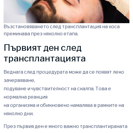
Възстановяването след трансплантация на коса
преминава през няколко етапа.
Първият ден след
трансплантацията
Веднага след процедурата може да се появят леко
зачервяване,
подуване и чувствителност на скалпа. Това е
нормална реакция
на организма и обикновено намалява в рамките на
няколко дни.
През първия ден е много важно трансплантираната