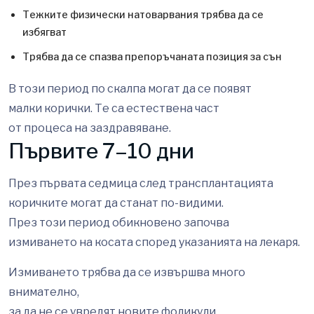
Тежките физически натоварвания трябва да се
избягват
Трябва да се спазва препоръчаната позиция за сън
В този период по скалпа могат да се появят
малки корички. Те са естествена част
от процеса на заздравяване.
Първите 7–10 дни
През първата седмица след трансплантацията
коричките могат да станат по-видими.
През този период обикновено започва
измиването на косата според указанията на лекаря.
Измиването трябва да се извършва много
внимателно,
за да не се увредят новите фоликули.