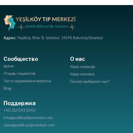
Адрес:
Yeşilköy, Blok: B, İstanbul, 34149 Bakırköy/İstanbul
Сообщество
О нас
врачи
Наша команда
Отзывы пациентов
Наша клиника
Часто задаваемые вопросы
Почему выбирают нас?
Blog
Поддержка
+90 212 543 2543
info@yesilkoytipmerkezi.com
sales@yesilkoytipmerkezi.com