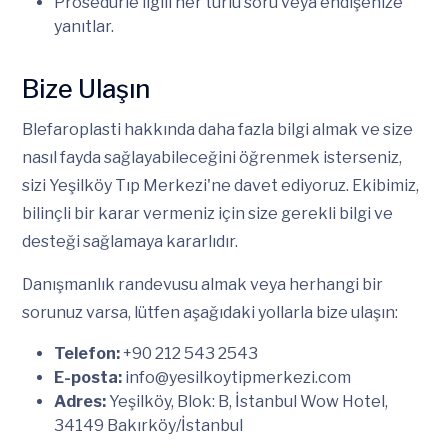
Prosedürle ilgili her türlü soru veya endişenize
yanıtlar.
Bize Ulaşın
Blefaroplasti hakkında daha fazla bilgi almak ve size
nasıl fayda sağlayabileceğini öğrenmek isterseniz,
sizi Yeşilköy Tıp Merkezi'ne davet ediyoruz. Ekibimiz,
bilinçli bir karar vermeniz için size gerekli bilgi ve
desteği sağlamaya kararlıdır.
Danışmanlık randevusu almak veya herhangi bir
sorunuz varsa, lütfen aşağıdaki yollarla bize ulaşın:
Telefon:
+90 212 543 2543
E-posta:
info@yesilkoytipmerkezi.com
Adres:
Yeşilköy, Blok: B, İstanbul Wow Hotel,
34149 Bakırköy/İstanbul