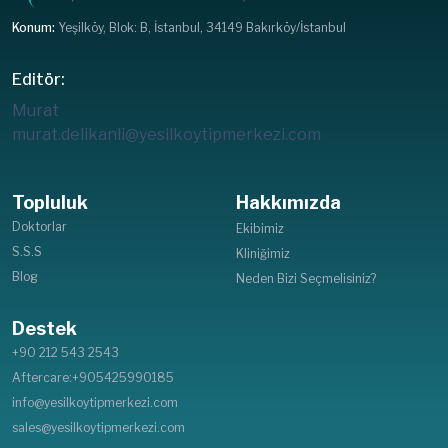
Konum:
Yeşilköy, Blok: B, İstanbul, 34149 Bakırköy/İstanbul
Editör:
Murat
murat.delikanli@yesilkoytipmerkezi.com
Topluluk
Hakkımızda
Doktorlar
Ekibimiz
S.S.S
Kliniğimiz
Blog
Neden Bizi Seçmelisiniz?
Destek
+90 212 543 2543
Aftercare:+905425990185
info@yesilkoytipmerkezi.com
sales@yesilkoytipmerkezi.com